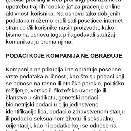
upotrebu trajnih “cookie-ja” za praćenje online
aktivnosti korisnika. Na osnovu tako dobijenih
podataka možemo profilisati posetioce internet
stranice i/ili korisnike naših proizvoda, kako
bismo na osnovu toga prilagođavali sadržaj i
komunikaciju prema njima.
PODACI KOJE KOMPANIJA NE OBRAĐUJE
Kompanija ne prikuplja i ne obrađuje posebne
vrste podataka o ličnosti, kao što su podaci koji
se odnose na rasno ili etničko poreklo, političko
mišljenje, versko ili filozofsko uverenje ili
članstvo u sindikatu, genetski podaci,
biometrijski podaci u cilju jedinstvene
identifikacije lica, podaci o zdravstvenom stanju
ili podaci o seksualnom životu ili seksualnoj
orijentaciji, kao ni podatke koji se odnose na