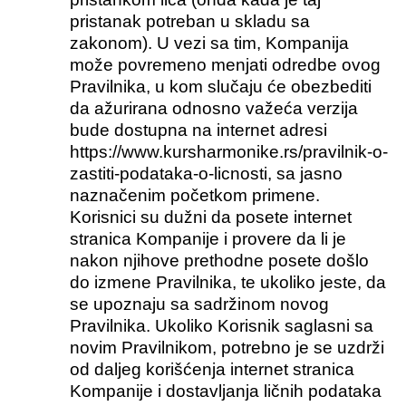
pristanak potreban u skladu sa
zakonom). U vezi sa tim, Kompanija
može povremeno menjati odredbe ovog
Pravilnika, u kom slučaju će obezbediti
da ažurirana odnosno važeća verzija
bude dostupna na internet adresi
https://www.kursharmonike.rs/pravilnik-o-
zastiti-podataka-o-licnosti, sa jasno
naznačenim početkom primene.
Korisnici su dužni da posete internet
stranica Kompanije i provere da li je
nakon njihove prethodne posete došlo
do izmene Pravilnika, te ukoliko jeste, da
se upoznaju sa sadržinom novog
Pravilnika. Ukoliko Korisnik saglasni sa
novim Pravilnikom, potrebno je se uzdrži
od daljeg korišćenja internet stranica
Kompanije i dostavljanja ličnih podataka