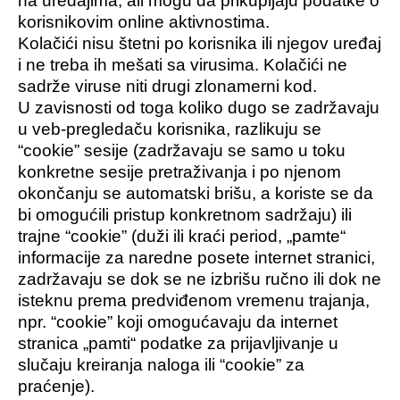
na uređajima, ali mogu da prikupljaju podatke o
korisnikovim online aktivnostima.
Kolačići nisu štetni po korisnika ili njegov uređaj
i ne treba ih mešati sa virusima. Kolačići ne
sadrže viruse niti drugi zlonamerni kod.
U zavisnosti od toga koliko dugo se zadržavaju
u veb-pregledaču korisnika, razlikuju se
“cookie” sesije (zadržavaju se samo u toku
konkretne sesije pretraživanja i po njenom
okončanju se automatski brišu, a koriste se da
bi omogućili pristup konkretnom sadržaju) ili
trajne “cookie” (duži ili kraći period, „pamte“
informacije za naredne posete internet stranici,
zadržavaju se dok se ne izbrišu ručno ili dok ne
isteknu prema predviđenom vremenu trajanja,
npr. “cookie” koji omogućavaju da internet
stranica „pamti“ podatke za prijavljivanje u
slučaju kreiranja naloga ili “cookie” za
praćenje).