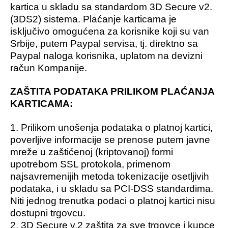
kartica u skladu sa standardom 3D Secure v2.
(3DS2) sistema. Plaćanje karticama je
isključivo omogućena za korisnike koji su van
Srbije, putem Paypal servisa, tj. direktno sa
Paypal naloga korisnika, uplatom na devizni
račun Kompanije.
ZAŠTITA PODATAKA PRILIKOM PLAĆANJA
KARTICAMA:
1. Prilikom unošenja podataka o platnoj kartici,
poverljive informacije se prenose putem javne
mreže u zaštićenoj (kriptovanoj) formi
upotrebom SSL protokola, primenom
najsavremenijih metoda tokenizacije osetljivih
podataka, i u skladu sa PCI-DSS standardima.
Niti jednog trenutka podaci o platnoj kartici nisu
dostupni trgovcu.
2. 3D Secure v.2 zaštita za sve trgovce i kupce