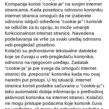
Kompanija koristi “cookie-je” na svojim internet
stranicama. Kada posetiocu odnosno korisniku
internet stranica omogući da ne izaberete
odnosno isključi određene “cookie-je” i korisnik
se odlučite za tu opciju, to može umanjiti
funkcionalnost internet stranice. Navedena
podešavanja se vrše za svaki uređaj odnosno
veb-pregledač posebno.
Kolačići su jednostavne tekstualne datoteke
koje se čuvaju u veb-pregledaču korisnika,
odnosno na njegovom uređaju. Zadatak
“cookie-ja” je pre svega da omogući internet
stranici da „prepozna“ korisnika kada mu ovaj
naredni put pristupi. U toj situaciji, internet
stranica koristi podatke sačuvane u “cookie-ju” i
tako automatski dobija informaciju o prethodnoj
aktivnosti korisnika na internet stranici. Kolačići
ne mogu pristupe podacima koje korisnik čuva