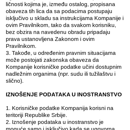
ličnosti kojima je, između ostalog, propisana
obaveza tih lica da sa podacima postupaju
isključivo u skladu sa instrukcijama Kompanije i
ovim Pravilnikom, tako da svakom korisniku,
bez obzira na navedenu obradu pripadaju
prava ustanovljena Zakonom i ovim
Pravilnikom.
3. Takođe, u određenim pravnim situacijama
može postojati zakonska obaveza da
Kompanije korisničke podatke učini dostupnim
nadležnim organima (npr. sudu ili tužilaštvu i
slično).
IZNOŠENJE PODATAKA U INOSTRANSTVO
1. Korisničke podatke Kompanija korisni na
teritoriji Republike Srbije.
2. Iznošenje podataka u inostranstvo je
moguće samo i isključivo kada se ugovorna