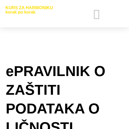
KURS ZA HARMONIKU
korak po korak
ZA ČLANOVE
VIDEO TEME
ISKUSTVA POLAZNIKA
ePRAVILNIK O
ZAŠTITI
PODATAKA O
LIČNOSTI