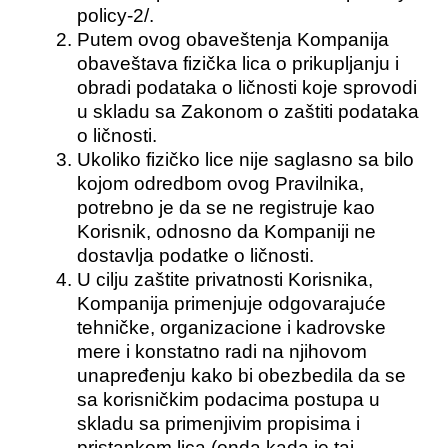
policy-2/.
Putem ovog obaveštenja Kompanija
obaveštava fizička lica o prikupljanju i
obradi podataka o ličnosti koje sprovodi
u skladu sa Zakonom o zaštiti podataka
o ličnosti.
Ukoliko fizičko lice nije saglasno sa bilo
kojom odredbom ovog Pravilnika,
potrebno je da se ne registruje kao
Korisnik, odnosno da Kompaniji ne
dostavlja podatke o ličnosti.
U cilju zaštite privatnosti Korisnika,
Kompanija primenjuje odgovarajuće
tehničke, organizacione i kadrovske
mere i konstatno radi na njihovom
unapređenju kako bi obezbedila da se
sa korisničkim podacima postupa u
skladu sa primenjivim propisima i
pristankom lica (onda kada je taj