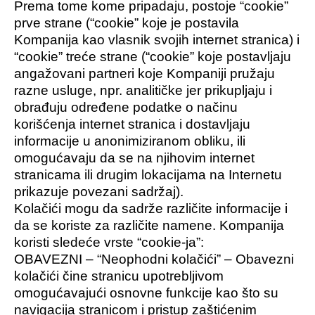
Prema tome kome pripadaju, postoje “cookie”
prve strane (“cookie” koje je postavila
Kompanija kao vlasnik svojih internet stranica) i
“cookie” treće strane (“cookie” koje postavljaju
angažovani partneri koje Kompaniji pružaju
razne usluge, npr. analitičke jer prikupljaju i
obrađuju određene podatke o načinu
korišćenja internet stranica i dostavljaju
informacije u anonimiziranom obliku, ili
omogućavaju da se na njihovim internet
stranicama ili drugim lokacijama na Internetu
prikazuje povezani sadržaj).
Kolačići mogu da sadrže različite informacije i
da se koriste za različite namene. Kompanija
koristi sledeće vrste “cookie-ja”:
OBAVEZNI – “Neophodni kolačići” – Obavezni
kolačići čine stranicu upotrebljivom
omogućavajući osnovne funkcije kao što su
navigacija stranicom i pristup zaštićenim