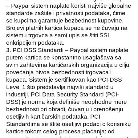
– Paypal sistem naplate koristi najviše globalne
standarde zaštite i privatnosti podataka, čime
se kupcima garantuje bezbednost kupovine.
Brojevi platnih kartica kupaca se ne čuvaju na
sistemu trgovca a sami upis se štiti SSL
enkripcijom podataka.
3. PCI DSS Standardi – Paypal sistem naplate
putem kartica se konstantno usaglašava sa
svim zahtevima kartičarskih organizacija u cilju
povećanja nivoa bezbednosti trgovaca i
kupaca. Sistem je sertifikovan kao PCI-DSS
Level 1 što predstavlja najviši standard u
industriji. PCI Data Security Standard (PCI-
DSS) je norma koja definiše neophodne mere
bezbednosti pri obradi, čuvanju i prenošenju
osetljivih kartičarskih podataka. PCI
Standardima se štite osetljivi podaci o korisniku
kartice tokom celog procesa plaćanja: od