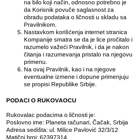
na bilo koji način, odnosno potrebno je
da Korisnik povuče saglasnost za
obradu podataka o ličnosti u skladu sa
Pravilnikom.
Nastavkom korišćenja internet stranica
Kompanije smatra se da je lice pročitalo i
razumelo važeći Pravilnik, i da je nakon
čitanja i razumevanja pristalo na njegovu
primenu.
Na ovaj Pravilnik, kao i na njegove
eventualne izmene i dopune primenjuju
se propisi Republike Srbije.
PODACI O RUKOVAOCU
Rukovalac podacima o ličnosti je:
Poslovno ime: Planeta računari, Čačak, Srbija
Adresa sedišta: ul. Milice Pavlović 32/3/12
Matični broj: 62397314