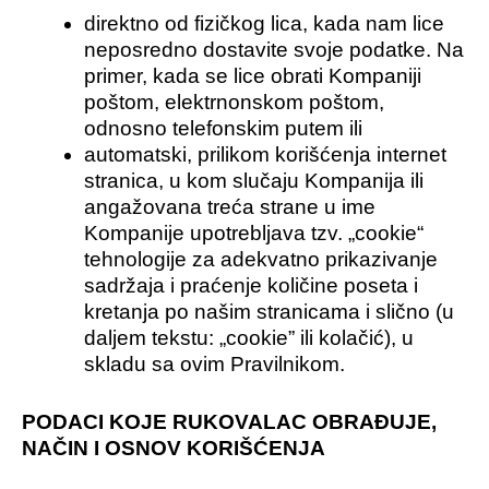
direktno od fizičkog lica, kada nam lice
neposredno dostavite svoje podatke. Na
primer, kada se lice obrati Kompaniji
poštom, elektrnonskom poštom,
odnosno telefonskim putem ili
automatski, prilikom korišćenja internet
stranica, u kom slučaju Kompanija ili
angažovana treća strane u ime
Kompanije upotrebljava tzv. „cookie“
tehnologije za adekvatno prikazivanje
sadržaja i praćenje količine poseta i
kretanja po našim stranicama i slično (u
daljem tekstu: „cookie” ili kolačić), u
skladu sa ovim Pravilnikom.
PODACI KOJE RUKOVALAC OBRAĐUJE,
NAČIN I OSNOV KORIŠĆENJA