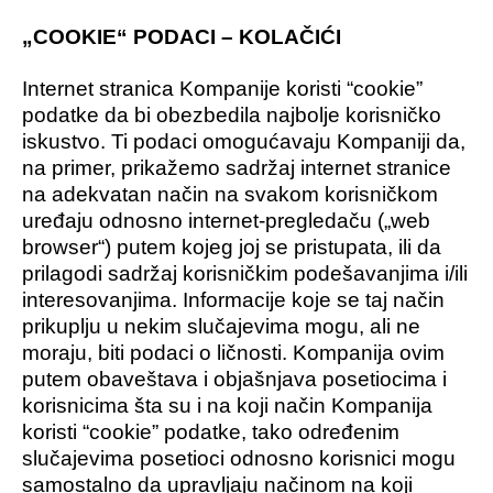
„COOKIE“ PODACI – KOLAČIĆI
Internet stranica Kompanije koristi “cookie”
podatke da bi obezbedila najbolje korisničko
iskustvo. Ti podaci omogućavaju Kompaniji da,
na primer, prikažemo sadržaj internet stranice
na adekvatan način na svakom korisničkom
uređaju odnosno internet-pregledaču („web
browser“) putem kojeg joj se pristupata, ili da
prilagodi sadržaj korisničkim podešavanjima i/ili
interesovanjima. Informacije koje se taj način
prikuplju u nekim slučajevima mogu, ali ne
moraju, biti podaci o ličnosti. Kompanija ovim
putem obaveštava i objašnjava posetiocima i
korisnicima šta su i na koji način Kompanija
koristi “cookie” podatke, tako određenim
slučajevima posetioci odnosno korisnici mogu
samostalno da upravljaju načinom na koji