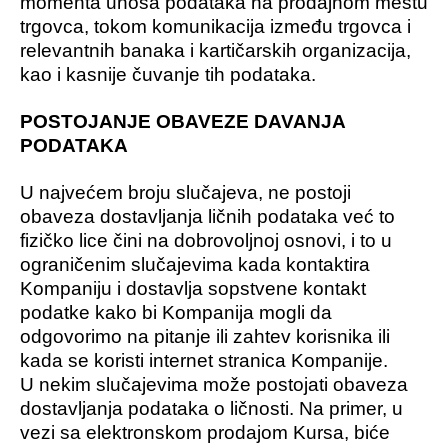
momenta unosa podataka na prodajnom mestu
trgovca, tokom komunikacija između trgovca i
relevantnih banaka i kartičarskih organizacija,
kao i kasnije čuvanje tih podataka.
POSTOJANJE OBAVEZE DAVANJA
PODATAKA
U najvećem broju slučajeva, ne postoji
obaveza dostavljanja ličnih podataka već to
fizičko lice čini na dobrovoljnoj osnovi, i to u
ograničenim slučajevima kada kontaktira
Kompaniju i dostavlja sopstvene kontakt
podatke kako bi Kompanija mogli da
odgovorimo na pitanje ili zahtev korisnika ili
kada se koristi internet stranica Kompanije.
U nekim slučajevima može postojati obaveza
dostavljanja podataka o ličnosti. Na primer, u
vezi sa elektronskom prodajom Kursa, biće