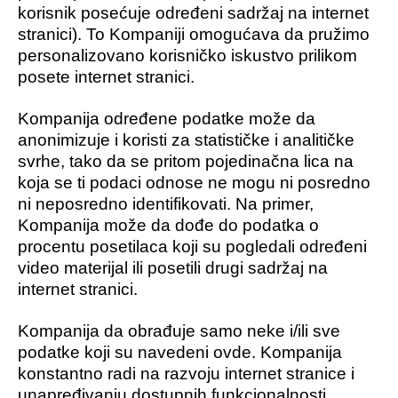
korisnik posećuje određeni sadržaj na internet
stranici). To Kompaniji omogućava da pružimo
personalizovano korisničko iskustvo prilikom
posete internet stranici.
Kompanija određene podatke može da
anonimizuje i koristi za statističke i analitičke
svrhe, tako da se pritom pojedinačna lica na
koja se ti podaci odnose ne mogu ni posredno
ni neposredno identifikovati. Na primer,
Kompanija može da dođe do podatka o
procentu posetilaca koji su pogledali određeni
video materijal ili posetili drugi sadržaj na
internet stranici.
Kompanija da obrađuje samo neke i/ili sve
podatke koji su navedeni ovde. Kompanija
konstantno radi na razvoju internet stranice i
unapređivanju dostupnih funkcionalnosti