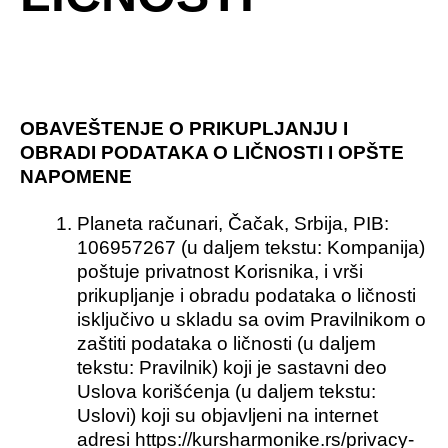
OBAVEŠTENJE O PRIKUPLJANJU I
OBRADI PODATAKA O LIČNOSTI I OPŠTE
NAPOMENE
Planeta računari, Čačak, Srbija, PIB:
106957267 (u daljem tekstu: Kompanija)
poštuje privatnost Korisnika, i vrši
prikupljanje i obradu podataka o ličnosti
isključivo u skladu sa ovim Pravilnikom o
zaštiti podataka o ličnosti (u daljem
tekstu: Pravilnik) koji je sastavni deo
Uslova korišćenja (u daljem tekstu:
Uslovi) koji su objavljeni na internet
adresi https://kursharmonike.rs/privacy-