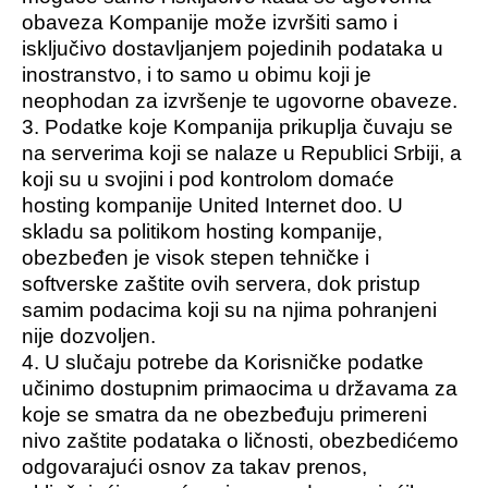
obaveza Kompanije može izvršiti samo i
isključivo dostavljanjem pojedinih podataka u
inostranstvo, i to samo u obimu koji je
neophodan za izvršenje te ugovorne obaveze.
3. Podatke koje Kompanija prikuplja čuvaju se
na serverima koji se nalaze u Republici Srbiji, a
koji su u svojini i pod kontrolom domaće
hosting kompanije United Internet doo. U
skladu sa politikom hosting kompanije,
obezbeđen je visok stepen tehničke i
softverske zaštite ovih servera, dok pristup
samim podacima koji su na njima pohranjeni
nije dozvoljen.
4. U slučaju potrebe da Korisničke podatke
učinimo dostupnim primaocima u državama za
koje se smatra da ne obezbeđuju primereni
nivo zaštite podataka o ličnosti, obezbedićemo
odgovarajući osnov za takav prenos,