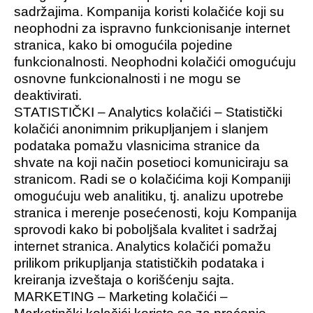
sadržajima. Kompanija koristi kolačiće koji su
neophodni za ispravno funkcionisanje internet
stranica, kako bi omogućila pojedine
funkcionalnosti. Neophodni kolačići omogućuju
osnovne funkcionalnosti i ne mogu se
deaktivirati.
STATISTIČKI – Analytics kolačići – Statistički
kolačići anonimnim prikupljanjem i slanjem
podataka pomažu vlasnicima stranice da
shvate na koji način posetioci komuniciraju sa
stranicom. Radi se o kolačićima koji Kompaniji
omogućuju web analitiku, tj. analizu upotrebe
stranica i merenje posećenosti, koju Kompanija
sprovodi kako bi poboljšala kvalitet i sadržaj
internet stranica. Analytics kolačići pomažu
prilikom prikupljanja statističkih podataka i
kreiranja izveštaja o korišćenju sajta.
MARKETING – Marketing kolačići –