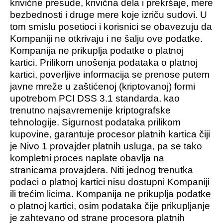
krivične presude, krivična dela i prekršaje, mere
bezbednosti i druge mere koje izriču sudovi. U
tom smislu posetioci i korisnici se obavezuju da
Kompaniji ne otkrivaju i ne šalju ove podatke.
Kompanija ne prikuplja podatke o platnoj
kartici. Prilikom unošenja podataka o platnoj
kartici, poverljive informacija se prenose putem
javne mreže u zaštićenoj (kriptovanoj) formi
upotrebom PCI DSS 3.1 standarda, kao
trenutno najsavremenije kriptografske
tehnologije. Sigurnost podataka prilikom
kupovine, garantuje procesor platnih kartica čiji
je Nivo 1 provajder platnih usluga, pa se tako
kompletni proces naplate obavlja na
stranicama provajdera. Niti jednog trenutka
podaci o platnoj kartici nisu dostupni Kompaniji
ili trećim licima. Kompanija ne prikuplja podatke
o platnoj kartici, osim podataka čije prikupljanje
je zahtevano od strane procesora platnih