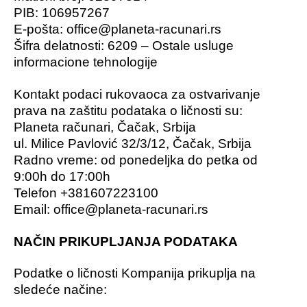
PIB: 106957267
E-pošta: office@planeta-racunari.rs
Šifra delatnosti: 6209 – Ostale usluge
informacione tehnologije
Kontakt podaci rukovaoca za ostvarivanje
prava na zaštitu podataka o ličnosti su:
Planeta računari, Čačak, Srbija
ul. Milice Pavlović 32/3/12, Čačak, Srbija
Radno vreme: od ponedeljka do petka od
9:00h do 17:00h
Telefon +381607223100
Email: office@planeta-racunari.rs
NAČIN PRIKUPLJANJA PODATAKA
Podatke o ličnosti Kompanija prikuplja na
sledeće načine: