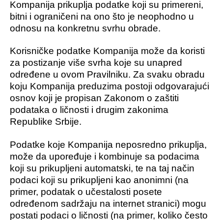
Kompanija prikuplja podatke koji su primereni,
bitni i ograničeni na ono što je neophodno u
odnosu na konkretnu svrhu obrade.
Korisničke podatke Kompanija može da koristi
za postizanje više svrha koje su unapred
određene u ovom Pravilniku. Za svaku obradu
koju Kompanija preduzima postoji odgovarajući
osnov koji je propisan Zakonom o zaštiti
podataka o ličnosti i drugim zakonima
Republike Srbije.
Podatke koje Kompanija neposredno prikuplja,
može da upoređuje i kombinuje sa podacima
koji su prikupljeni automatski, te na taj način
podaci koji su prikupljeni kao anonimni (na
primer, podatak o učestalosti posete
određenom sadržaju na internet stranici) mogu
postati podaci o ličnosti (na primer, koliko često