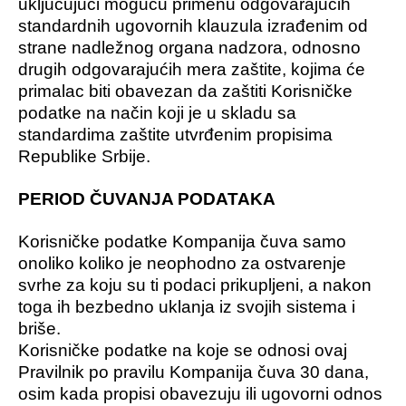
uključujući moguću primenu odgovarajućih
standardnih ugovornih klauzula izrađenim od
strane nadležnog organa nadzora, odnosno
drugih odgovarajućih mera zaštite, kojima će
primalac biti obavezan da zaštiti Korisničke
podatke na način koji je u skladu sa
standardima zaštite utvrđenim propisima
Republike Srbije.
PERIOD ČUVANJA PODATAKA
Korisničke podatke Kompanija čuva samo
onoliko koliko je neophodno za ostvarenje
svrhe za koju su ti podaci prikupljeni, a nakon
toga ih bezbedno uklanja iz svojih sistema i
briše.
Korisničke podatke na koje se odnosi ovaj
Pravilnik po pravilu Kompanija čuva 30 dana,
osim kada propisi obavezuju ili ugovorni odnos