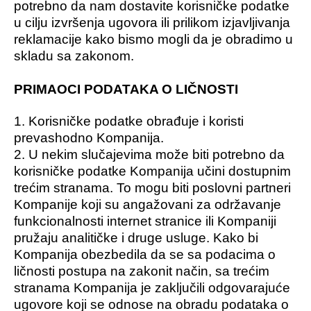
potrebno da nam dostavite korisničke podatke
u cilju izvršenja ugovora ili prilikom izjavljivanja
reklamacije kako bismo mogli da je obradimo u
skladu sa zakonom.
PRIMAOCI PODATAKA O LIČNOSTI
1. Korisničke podatke obrađuje i koristi
prevashodno Kompanija.
2. U nekim slučajevima može biti potrebno da
korisničke podatke Kompanija učini dostupnim
trećim stranama. To mogu biti poslovni partneri
Kompanije koji su angažovani za održavanje
funkcionalnosti internet stranice ili Kompaniji
pružaju analitičke i druge usluge. Kako bi
Kompanija obezbedila da se sa podacima o
ličnosti postupa na zakonit način, sa trećim
stranama Kompanija je zaključili odgovarajuće
ugovore koji se odnose na obradu podataka o