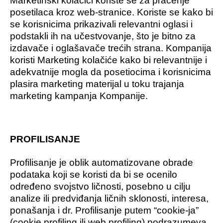
Marketinški kolačići koriste se za praćenje
posetilaca kroz web-stranice. Koriste se kako bi
se korisnicima prikazivali relevantni oglasi i
podstakli ih na učestvovanje, što je bitno za
izdavače i oglašavače trećih strana. Kompanija
koristi Marketing kolačiće kako bi relevantnije i
adekvatnije mogla da posetiocima i korisnicima
plasira marketing materijal u toku trajanja
marketing kampanja Kompanije.
PROFILISANJE
Profilisanje je oblik automatizovane obrade
podataka koji se koristi da bi se ocenilo
određeno svojstvo ličnosti, posebno u cilju
analize ili predviđanja ličnih sklonosti, interesa,
ponašanja i dr. Profilisanje putem “cookie-ja”
(cookie profiling ili web profiling) podrazumeva