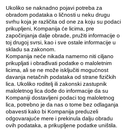
Ukoliko se naknadno pojavi potreba za
obradom podataka o ličnosti u neku drugu
svrhu koja je različita od one za koju su podaci
prikupljeni, Kompanija će licima, pre
započinjanja dalje obrade, pružiti informacije o
toj drugoj svrsi, kao i sve ostale informacije u
skladu sa zakonom.
Kompanija neće nikada namerno niti ciljano
prikupljati i obrađivati podatke o maloletnim
licima, ali se ne može isključiti mogućnost
davanja netačnih podataka od strane fizičkih
lica. Ukoliko roditelj ili zakonski zastupnik
maloletnog lica dođe do informacije da su
Kompaniji dostavljeni podaci tog maloletnog
lica, potrebno je da nas o tome bez odlaganja
obavesti kako bi Kompanija preduzeli
odgovarajuće mere i prekinula dalju obradu
ovih podataka, a prikupljene podatke uništila.