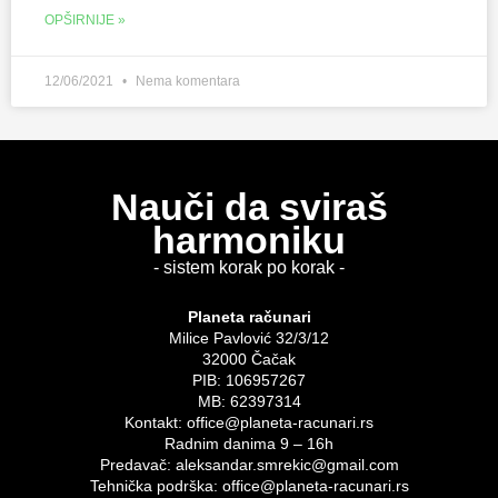
OPŠIRNIJE »
12/06/2021
Nema komentara
Nauči da sviraš
harmoniku
- sistem korak po korak -
Planeta računari
Milice Pavlović 32/3/12
32000 Čačak
PIB: 106957267
MB: 62397314
Kontakt: office@planeta-racunari.rs
Radnim danima 9 – 16h
Predavač: aleksandar.smrekic@gmail.com
Tehnička podrška: office@planeta-racunari.rs