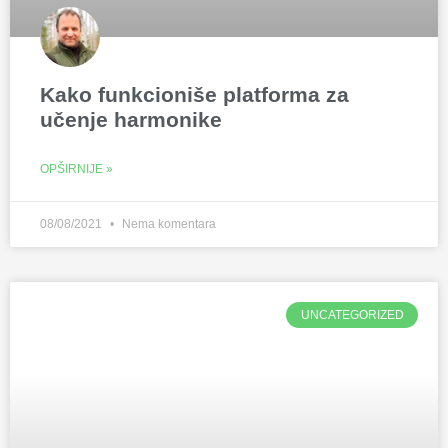
Kako funkcioniše platforma za
učenje harmonike
OPŠIRNIJE »
08/08/2021
Nema komentara
UNCATEGORIZED