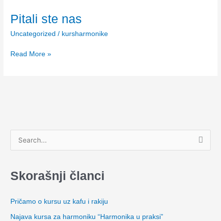
Pitali ste nas
Uncategorized
/
kursharmonike
Read More »
P
r
e
Skorašnji članci
t
r
Pričamo o kursu uz kafu i rakiju
a
Najava kursa za harmoniku “Harmonika u praksi”