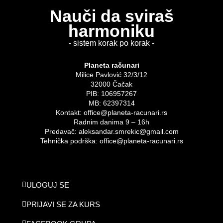
Nauči da sviraš
harmoniku
- sistem korak po korak -
Planeta računari
Milice Pavlović 32/3/12
32000 Čačak
PIB: 106957267
MB: 62397314
Kontakt: office@planeta-racunari.rs
Radnim danima 9 – 16h
Predavač: aleksandar.smrekic@gmail.com
Tehnička podrška: office@planeta-racunari.rs
ULOGUJ SE
PRIJAVI SE ZA KURS