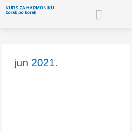
Pređi
content
KURS ZA HARMONIKU
na
korak po korak
sadržaj
ZA ČLANOVE
VIDEO TEME
ISKUSTVA POLAZNIKA
jun 2021.
Pitali
ste
nas