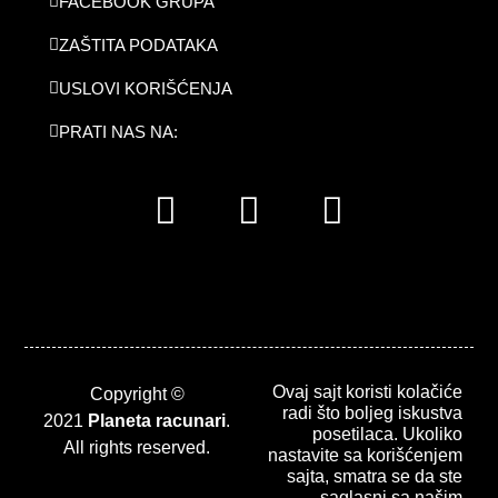
FACEBOOK GRUPA
ZAŠTITA PODATAKA
USLOVI KORIŠĆENJA
PRATI NAS NA:
F
I
L
a
n
i
c
s
n
e
t
k
b
a
e
o
g
d
o
r
i
Ovaj sajt koristi kolačiće
Copyright ©
radi što boljeg iskustva
k
a
n
2021
Planeta racunari
.
posetilaca. Ukoliko
All rights reserved.
m
nastavite sa korišćenjem
sajta, smatra se da ste
saglasni sa našim