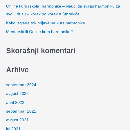
g
Online kurs (škola) harmonike – Naući da sviraš harmoniku za
a
svoju dušu – korak po korak A.Smrekića
z
Kako izgleda tok prijave na kurs harmonike
a
Mentorski ili Online kurs harmonike?
:
Skorašnji komentari
Arhive
septembar 2024
avgust 2022
april 2022
septembar 2021
avgust 2021
jul 2021