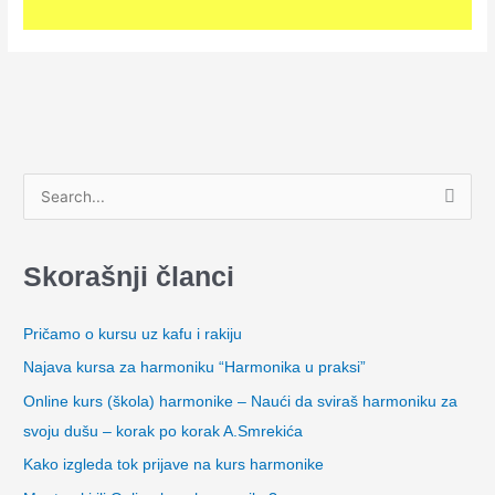
P
r
e
Skorašnji članci
t
r
Pričamo o kursu uz kafu i rakiju
a
Najava kursa za harmoniku “Harmonika u praksi”
g
Online kurs (škola) harmonike – Naući da sviraš harmoniku za
a
svoju dušu – korak po korak A.Smrekića
z
Kako izgleda tok prijave na kurs harmonike
a