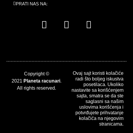
PRATI NAS NA:
F
I
L
a
n
i
c
s
n
e
t
k
b
a
e
o
g
d
o
r
i
Ovaj sajt koristi kolačiće
Copyright ©
radi što boljeg iskustva
k
a
n
2021
Planeta racunari
.
posetilaca. Ukoliko
All rights reserved.
m
nastavite sa korišćenjem
sajta, smatra se da ste
saglasni sa našim
uslovima korišćenja i
potvrđujete prihvatanje
kolačića na njegovim
stranicama.