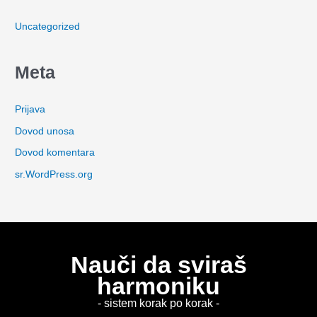
Uncategorized
Meta
Prijava
Dovod unosa
Dovod komentara
sr.WordPress.org
Nauči da sviraš
harmoniku
- sistem korak po korak -