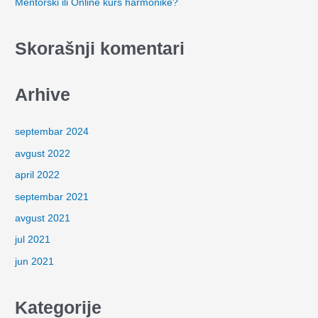
Mentorski ili Online kurs harmonike?
:
Skorašnji komentari
Arhive
septembar 2024
avgust 2022
april 2022
septembar 2021
avgust 2021
jul 2021
jun 2021
Kategorije