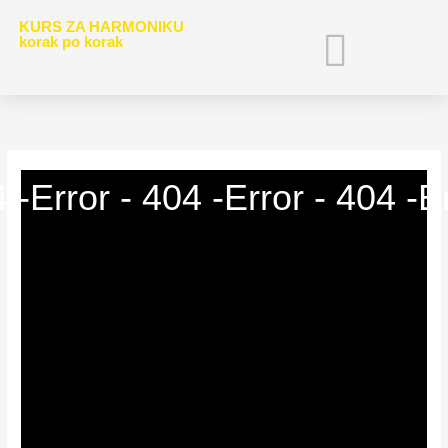
Pređi
content
KURS ZA HARMONIKU
na
korak po korak
sadržaj
ZA ČLANOVE
VIDEO TEME
ISKUSTVA POLAZNIKA
4 -
Error - 404 -
Error - 404 -
Er