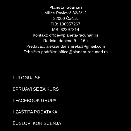
Planeta računari
Milice Pavlović 32/3/12
32000 Čačak
PIB: 106957267
MB: 62397314
Kontakt: office@planeta-racunari.rs
Radnim danima 9 – 16h
Predavač: aleksandar.smrekic@gmail.com
Tehnička podrška: office@planeta-racunari.rs
ULOGUJ SE
PRIJAVI SE ZA KURS
FACEBOOK GRUPA
ZAŠTITA PODATAKA
USLOVI KORIŠĆENJA