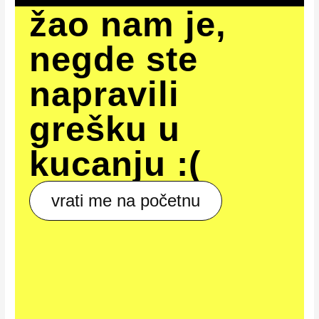
žao nam je,
negde ste
napravili
grešku u
kucanju :(
vrati me na početnu